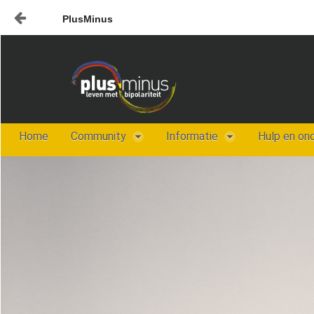
PlusMinus
Naar content
Home
Nieuws
Plusminus-in-verbinding1
Home
Community
Informatie
Hulp en on