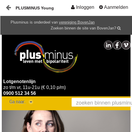
Inloggen
Aanmelden
PLUSMINUS Young
Naar content
Plusminus is onderdeel van
vereniging BovenJan
Home
Zoeken binnen de site van BovenJan?
HOME
Lotgenotenlijn
zo t/m vr, 11u-21u (€ 0,10 p/m)
0900 512 34 56
Ga naar..