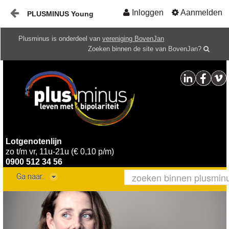
Inloggen
Aanmelden
PLUSMINUS Young
Naar content
Plusminus is onderdeel van
vereniging BovenJan
Home
Zoeken binnen de site van BovenJan?
HOME
Lotgenotenlijn
zo t/m vr, 11u-21u (€ 0,10 p/m)
0900 512 34 56
Ga naar..