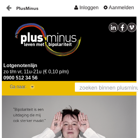
Inloggen
Aanmelden
PlusMinus
Naar content
Home
Nieuws
Plusminus-in-verbinding1
Lotgenotenlijn
zo t/m vr, 11u-21u (€ 0,10 p/m)
0900 512 34 56
Ga naar..