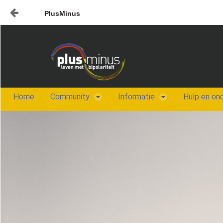
PlusMinus
Naar content
Home
Nieuws
Plusminus-in-verbinding1
Home
Community
Informatie
Hulp en on