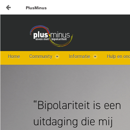
PlusMinus
Naar content
Home
Nieuws
Plusminus-in-verbinding1
Home
Community
Informatie
Hulp en on