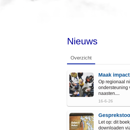
Nieuws
Overzicht
Maak impact 
Op regionaal n
ondersteuning
naasten....
16-6-26
Gesprekstool
Let op: dit boek
downloaden via