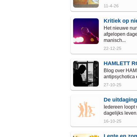
11-4-26
Kritiek op n
Het nieuwe num
afgelopen dagen
manisch...
22-12-25
HAMLETT RCT
Blog over HAML
antipsychotica e
27-10-25
De uitdaging
Iedereen loopt 
dagelijks leven
16-10-25
Lente en zo