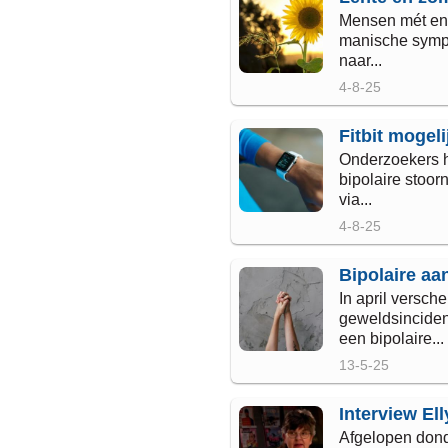
Mensen mét en 
manische sympto
naar...
4-8-25
Fitbit mogeli
Onderzoekers h
bipolaire stoor
via...
4-8-25
Bipolaire aa
In april versch
geweldsinciden
een bipolaire...
13-5-25
Interview Ell
Afgelopen donde