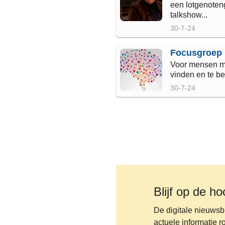
een lotgenoten
talkshow...
30-7-24
Focusgroep 
Voor mensen met
vinden en te be
30-7-24
Blijf op de h
De digitale nieuwsb
actuele informatie 