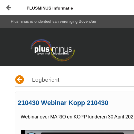
PLUSMINUS Informatie
Naar content
Plusminus is onderdeel van
vereniging BovenJan
Start
Mediatheek
Gids
HOME
Logbericht
210430 Webinar Kopp 210430
Webinar over MARIO en KOPP kinderen 30 April 202