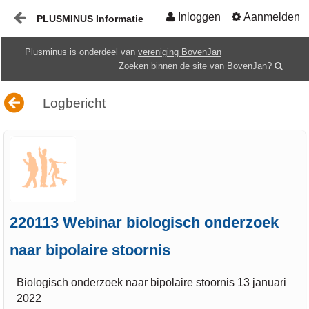
Inloggen
Aanmelden
PLUSMINUS Informatie
Naar content
Plusminus is onderdeel van
vereniging BovenJan
Start
Zoeken binnen de site van BovenJan?
Mediatheek
Logbericht
Gids
HOME
220113 Webinar biologisch onderzoek
naar bipolaire stoornis
Biologisch onderzoek naar bipolaire stoornis 13 januari
2022