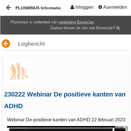
Inloggen
Aanmelden
PLUSMINUS Informatie
Naar content
Plusminus is onderdeel van
vereniging BovenJan
Start
Zoeken binnen de site van BovenJan?
Mediatheek
Logbericht
Gids
HOME
230222 Webinar De positieve kanten van
ADHD
Webinar De positieve kanten van ADHD 22 februari 2023