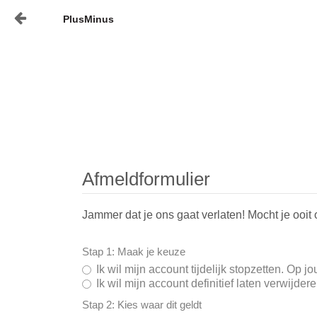
PlusMinus
Naar content
Home
Nieuws
Plusminus-in-verbinding1
Afmeldformulier
Jammer dat je ons gaat verlaten! Mocht je ooit 
Stap 1: Maak je keuze
Ik wil mijn account tijdelijk stopzetten. Op
Ik wil mijn account definitief laten verwijd
Stap 2: Kies waar dit geldt