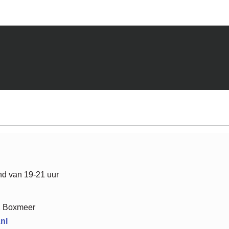
d van 19-21 uur
X Boxmeer
nl