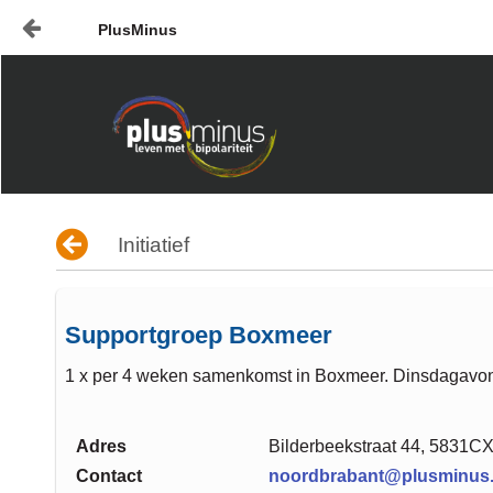
PlusMinus
Naar content
Home
Nieuws
Plusminus-in-verbinding1
Initiatief
Supportgroep Boxmeer
1 x per 4 weken samenkomst in Boxmeer. Dinsdagavon
Adres
Bilderbeekstraat 44, 5831C
Contact
noordbrabant@plusminus.