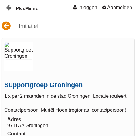
Inloggen
Aanmelden
PlusMinus
Naar content
Home
Initiatief
Nieuws
Plusminus-in-verbinding1
Supportgroep Groningen
1 x per 2 maanden in de stad Groningen. Locatie rouleert
Contactpersoon: Muriël Hoen (regionaal contactpersoon)
Adres
9711AA Groningen
Contact