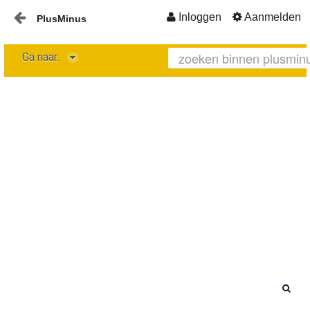
Inloggen
Aanmelden
PlusMinus
Naar content
Ga naar..
Home
Nieuws
Plusminus-in-verbinding1