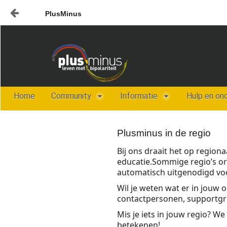
PlusMinus
Naar content
Home
Nieuws
Plusminus-in-verbinding1
Home
Community
Informatie
Hulp en on
Plusminus in de regio
Bij ons draait het op region
educatie.
Sommige regio’s or
automatisch uitgenodigd voor
Wil je weten wat er in jouw 
contactpersonen, supportgroe
Mis je iets in jouw regio? 
betekenen!