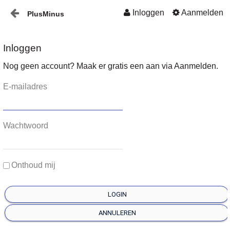
Inloggen
Aanmelden
PlusMinus
Naar content
Home
Inloggen
Nieuws
Nog geen account? Maak er gratis een aan via Aanmelden.
Plusminus-in-verbinding1
E-mailadres
Wachtwoord
Onthoud mij
LOGIN
ANNULEREN