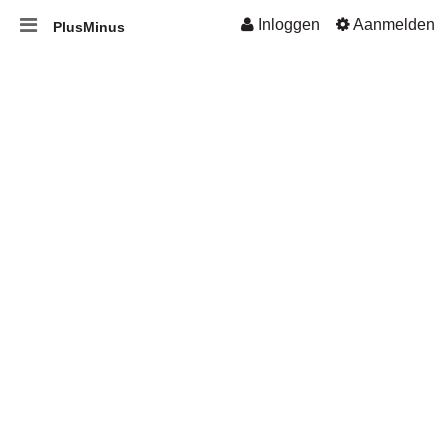
Inloggen
Aanmelden
PlusMinus
Naar content
Home
Nieuws
Plusminus-in-verbinding1