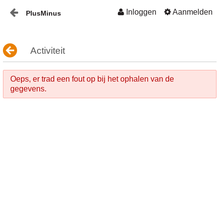
Inloggen
Aanmelden
PlusMinus
Naar content
Home
Activiteit
Nieuws
Oeps, er trad een fout op bij het ophalen van de
Plusminus-in-verbinding1
gegevens.